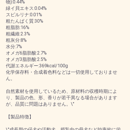
物):0.44%
緑イ貝エキス:0.04%
スピルリナ:0.01%
粗たんぱく質:30%
粗脂肪:16%
粗繊維:2.3%
粗灰分:8%
水分:7%
オメガ6脂肪酸:2.7%
オメガ3脂肪酸:2.5%
代謝エネルギー:369kcal/100g
化学保存料・合成着色料などは一切使用しておりませ
ん。
自然素材を使用しているため、原材料の収穫時期によ
り、製品の色、形、香りが若干異なる場合があります
が、品質に問題はありません。\"
【製品特徴】
\"成長期の仔犬や活動犬、授乳中の母犬など効率的に栄