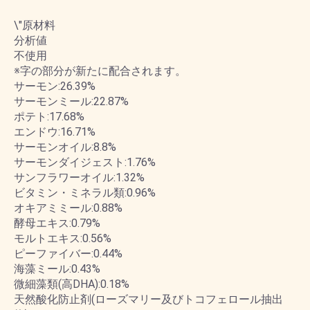
\"原材料
分析値
不使用
※字の部分が新たに配合されます。
サーモン:26.39%
サーモンミール:22.87%
ポテト:17.68%
エンドウ:16.71%
サーモンオイル:8.8%
サーモンダイジェスト:1.76%
サンフラワーオイル:1.32%
ビタミン・ミネラル類:0.96%
オキアミミール:0.88%
酵母エキス:0.79%
モルトエキス:0.56%
ピーファイバー:0.44%
海藻ミール:0.43%
微細藻類(高DHA):0.18%
天然酸化防止剤(ローズマリー及びトコフェロール抽出