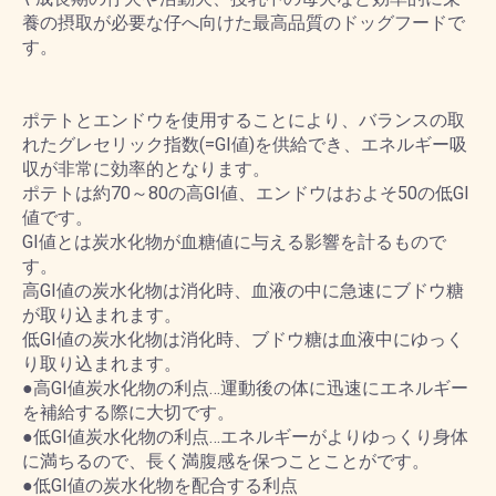
養の摂取が必要な仔へ向けた最高品質のドッグフードで
す。
ポテトとエンドウを使用することにより、バランスの取
れたグレセリック指数(=GI値)を供給でき、エネルギー吸
収が非常に効率的となります。
ポテトは約70～80の高GI値、エンドウはおよそ50の低GI
値です。
GI値とは炭水化物が血糖値に与える影響を計るもので
す。
高GI値の炭水化物は消化時、血液の中に急速にブドウ糖
が取り込まれます。
低GI値の炭水化物は消化時、ブドウ糖は血液中にゆっく
り取り込まれます。
●高GI値炭水化物の利点…運動後の体に迅速にエネルギー
を補給する際に大切です。
●低GI値炭水化物の利点…エネルギーがよりゆっくり身体
に満ちるので、長く満腹感を保つことことがです。
●低GI値の炭水化物を配合する利点