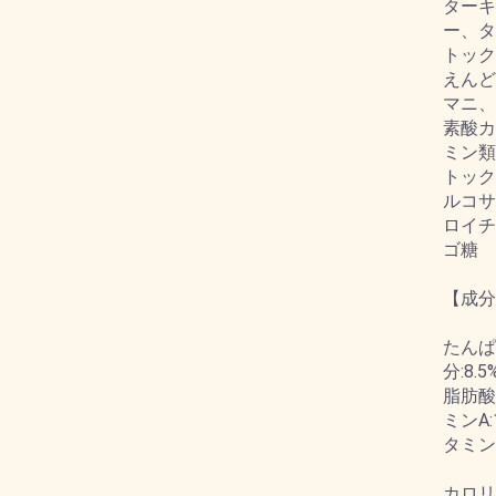
ターキ
ー、タ
トック
えんど
マニ、
素酸カ
ミン類
トック
ルコサ
ロイチ
ゴ糖
【成分
たんぱ
分:8.
脂肪酸:
ミンA:
タミンE
カロリ