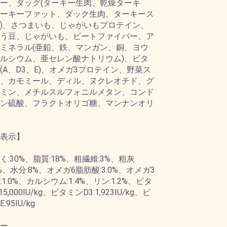
ー、ダッグ(ターキー生肉、乾燥ターキ
ーキーファット、ダック生肉、ターキース
)、さつまいも、じゃがいもプロテイン、
う豆、じゃがいも、ビートファイバー、ア
ミネラル(亜鉛、鉄、マンガン、銅、ヨウ
ルシウム、亜セレン酸ナトリウム)、ビタ
(A、D3、E)、オメガ3プロテイン、野菜ス
、カモミール、ディル、ヌクレオチド、グ
ミン、メチルスルフォニルメタン、コンド
ン硫酸、フラクトオリゴ糖、マンナンオリ
表示】
く:30%、脂質:18%、粗繊維:3%、粗灰
5%、水分:8%、オメガ6脂肪酸:3.0%、オメガ3
1.0%、カルシウム:1.4%、リン:1.2%、ビタ
15,000IU/kg、ビタミンD3:1,923IU/kg、ビ
:95IU/kg
ー