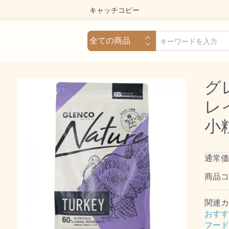
キャッチコピー
グ
レ
小粒
通常価
商品
関連カ
おすす
フード