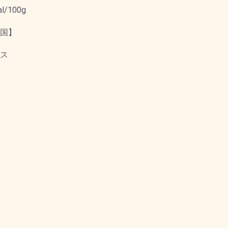
al/100g
国】
ス