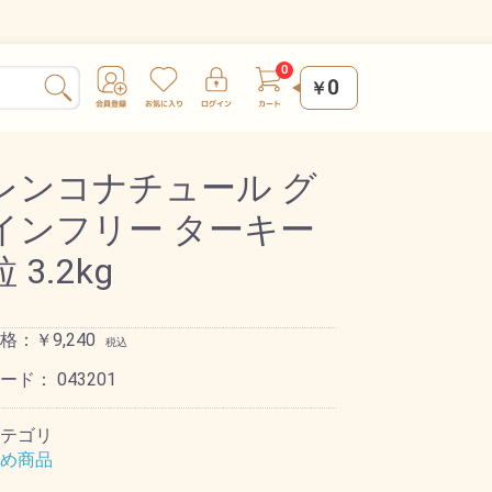
0
￥
レンコナチュール グ
インフリー ターキー
 3.2kg
格：￥9,240
税込
コード：
043201
テゴリ
め商品