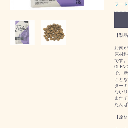
フード
【製品
お肉が
原材料
です。
GLE
で、新
ことな
ターキ
ないリ
まれて
たんぱ
【原材