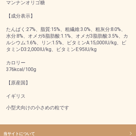
マンナンオリゴ糖
【成分表示】
たんぱく:27%、脂質:15%、粗繊維:3.0%、粗灰分:8.0%、
水分:8%、オメガ6脂肪酸:1.1%、オメガ3脂肪酸:3.5%、カ
ルシウム:1.6%、リン:1.5%、ビタミンA:15,000IU/kg、ビ
タミンD3:2,000IU/kg、ビタミンE:95IU/kg
カロリー
376kcal/100g
【原産国】
イギリス
小型犬向けの小さめの粒です
当サイトについて