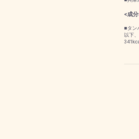
<成分
■タン
以下、
341k