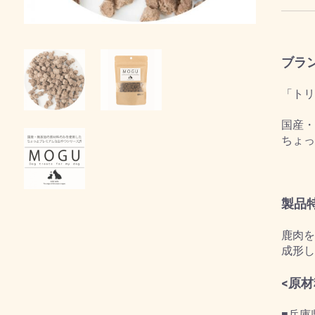
ブラ
「トリ
国産・
ちょっ
製品
鹿肉を
成形し
<原
■兵庫県