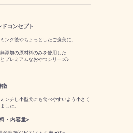
ンドコンセプト
ミング後やちょっとしたご褒美に」
無添加の原材料のみを使用した
とプレミアムなおやつシリーズ♪
特徴
ミンチし小型犬にも食べやすいよう小さく
ました。
材料・内容量>
産鹿肉(ジビエ) / もち麦 ■30g