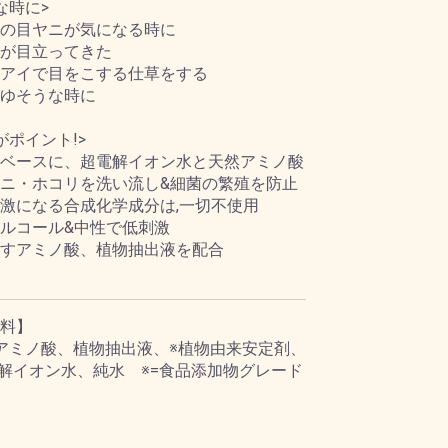
な時に>
の目ヤニが気になる時に
が目立ってきた
アイで目をこする仕草をする
ゆそうな時に
がポイント!>
ベースに、超電解イオン水と天然アミノ酸
ニ・ホコリを洗い流し&細菌の繁殖を防止
激になる合成化学成分は,一切不使用
ルコール&中性で低刺激
すアミノ酸、植物抽出液を配合
料】
アミノ酸、植物抽出液、※植物由来安定剤、
 解イオン水、純水 ※=食品添加物グレード