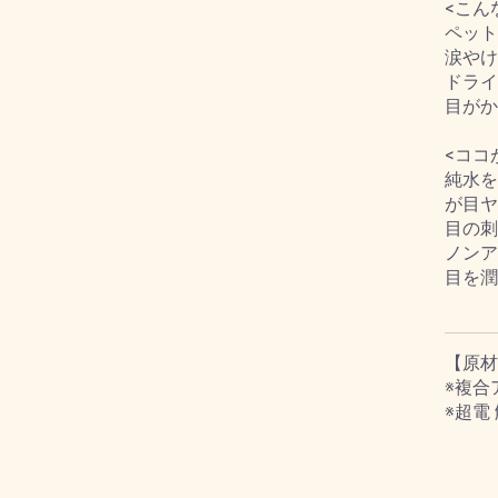
<こん
ペット
涙やけ
ドライ
目がか
<ココ
純水を
が目ヤ
目の刺
ノンア
目を潤
【原材
※複合
※超電