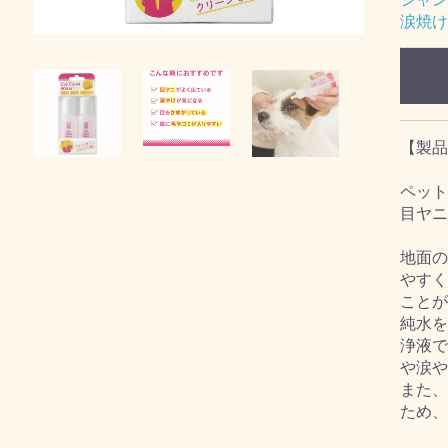
涙焼け
【製品
ペット
目ヤニ
地面の
やすく
ことが
純水を
浄液で
や涙や
また、
ため、