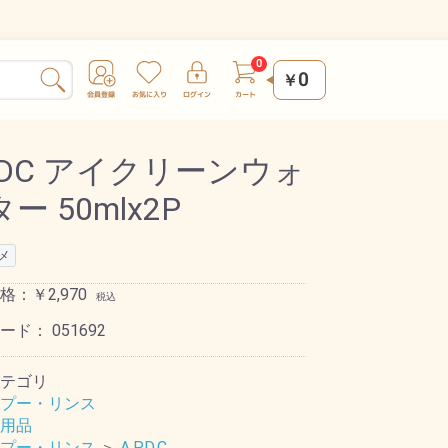
0
￥
PDC アイクリーンウォ
ー 50mlx2P
メ
格：￥2,970
税込
コード：
051692
テゴリ
プー・リンス
用品
プー・リンス
＞
A.P.D.C