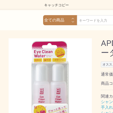
キャッチコピー
A
ータ
オスス
通常価
商品
関連カ
シャン
手入れ
シャン