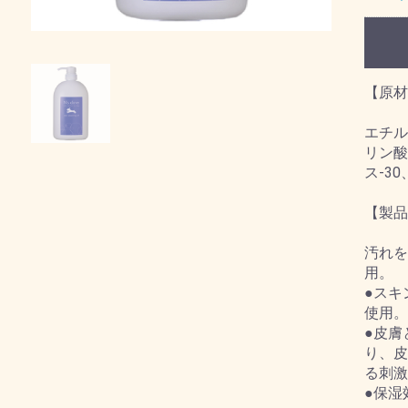
【原材
エチル
リン酸
ス-3
【製品
汚れを
用。
●スキ
使用。
●皮膚
り、皮
る刺激
●保湿