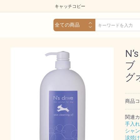
キャッチコピー
N’
ブ
グオ
商品
関連カ
手入れ
シャン
涙焼け