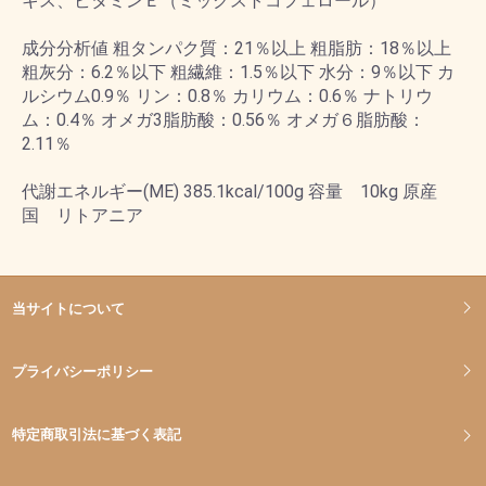
キス、ビタミンＥ（ミックストコフェロール）
成分分析値 粗タンパク質：21％以上 粗脂肪：18％以上
粗灰分：6.2％以下 粗繊維：1.5％以下 水分：9％以下 カ
ルシウム0.9％ リン：0.8％ カリウム：0.6％ ナトリウ
ム：0.4％ オメガ3脂肪酸：0.56％ オメガ６脂肪酸：
2.11％
代謝エネルギー(ME) 385.1kcal/100g 容量 10kg 原産
国 リトアニア
当サイトについて
プライバシーポリシー
特定商取引法に基づく表記