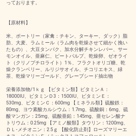
っております。
【原材料】
米、ポートリー（家禽：チキン、ターキー、ダック）脂
肪、大麦、ラムミール（ラム肉を乾燥させて細かく挽い
たもの）、大豆タンパク、加水分解チキンレバー、サー
モンオイル、亜麻仁、ビートパルプ、乾燥卵、ゼオライ
ト（クリノプチロライト）1％、フラクトオリゴ糖、乾
燥クランベリー、ルリジサオイル、チコリエキス、緑
茶、乾燥マリーゴールド、グレープシード抽出物
栄養添加物/1ｋｇ 【ビタミン類】ビタミンＡ：
18000IU、ビタミンＤ3：1500IU、ビタミンＥ：
530mg、ビタミンＣ：600mg 【ミネラル類】硫酸鉄：
80mg、ヨウ素酸カルシウム：1.7mg、硫酸銅：6mg、硫
酸マンガン：25mg、硫酸亜鉛：145mg、亜セレン酸ナ
トリウム：0.25mg 【アミノ酸類】タウリン：1200mg、
ＤＬ-メチオニン：2.5ｇ 【酸化防止剤】ローズマリーエ