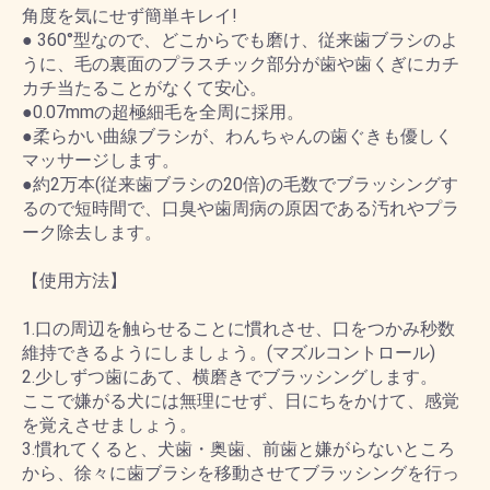
角度を気にせず簡単キレイ!
● 360°型なので、どこからでも磨け、従来歯ブラシのよ
うに、毛の裏面のプラスチック部分が歯や歯くぎにカチ
カチ当たることがなくて安心。
●0.07mmの超極細毛を全周に採用。
●柔らかい曲線ブラシが、わんちゃんの歯ぐきも優しく
マッサージします。
●約2万本(従来歯ブラシの20倍)の毛数でブラッシングす
るので短時間で、口臭や歯周病の原因である汚れやプラ
ーク除去します。
【使用方法】
1.口の周辺を触らせることに慣れさせ、口をつかみ秒数
維持できるようにしましょう。(マズルコントロール)
2.少しずつ歯にあて、横磨きでブラッシングします。
ここで嫌がる犬には無理にせず、日にちをかけて、感覚
を覚えさせましょう。
3.慣れてくると、犬歯・奥歯、前歯と嫌がらないところ
から、徐々に歯ブラシを移動させてブラッシングを行っ