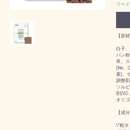
フード
【原材
白子、
パン粉
草、ス
(Na
素)、
調整剤
ソルビ
剤(V
オリゴ
【成分
\"粗