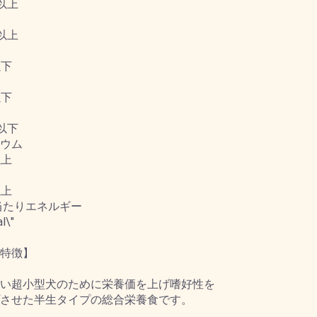
%以上
%以上
以下
以下
%以下
ウム
以上
以上
g当たりエネルギー
l\"
特徴】
い超小型犬のために栄養価を上げ嗜好性を
させた半生タイプの総合栄養食です。