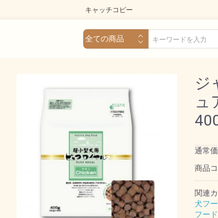
キャッチコピー
ジ
ュ
40
通常価
商品
関連カ
犬フー
フード