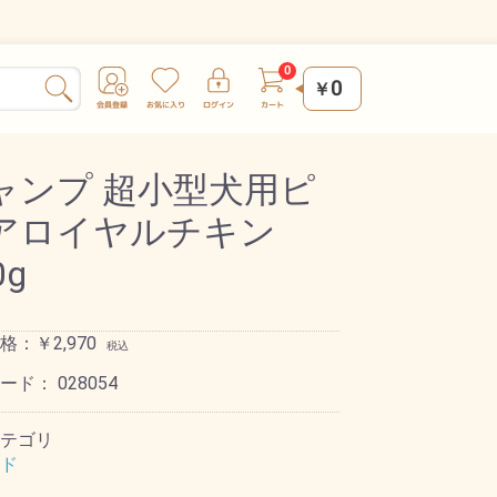
0
￥
ャンプ 超小型犬用ピ
アロイヤルチキン
0g
格：￥2,970
税込
コード：
028054
テゴリ
ド