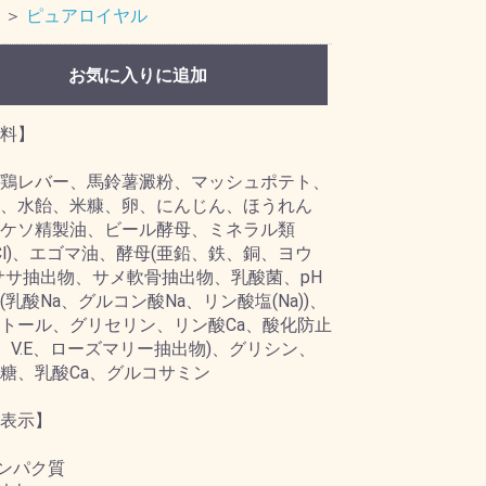
＞
ピュアロイヤル
お気に入りに追加
料】
鶏レバー、馬鈴薯澱粉、マッシュポテト、
、水飴、米糠、卵、にんじん、ほうれん
ケソ精製油、ビール酵母、ミネラル類
、Cl)、エゴマ油、酵母(亜鉛、鉄、銅、ヨウ
ササ抽出物、サメ軟骨抽出物、乳酸菌、pH
(乳酸Na、グルコン酸Na、リン酸塩(Na))、
トール、グリセリン、リン酸Ca、酸化防止
.C、V.E、ローズマリー抽出物)、グリシン、
糖、乳酸Ca、グルコサミン
表示】
タンパク質