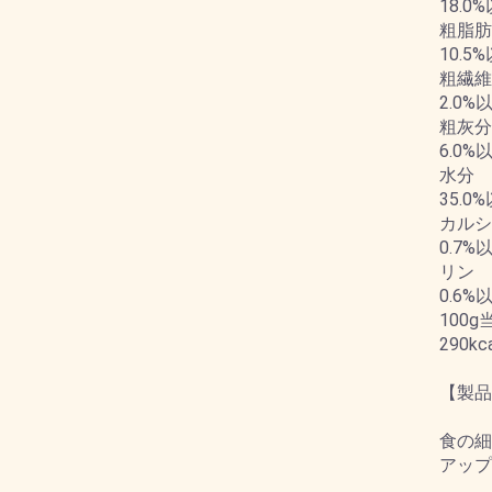
18.0
粗脂肪
10.5
粗繊維
2.0%
粗灰分
6.0%
水分
35.0
カルシ
0.7%
リン
0.6%
100
290kca
【製品
食の細
アップ