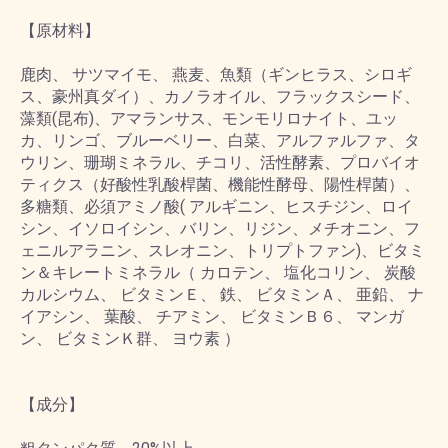
【原材料】
鹿肉、 サツマイモ、 燕麦、魚類（ギンヒラス、シロギ
ス、豪州真ダイ）、カノラオイル、フラックスシード、
藻類(昆布)、アマランサス、モンモリロナイト、ユッ
カ、リンゴ、ブルーベリー、白菜、アルファルファ、タ
ウリン、珊瑚ミネラル、チコリ、活性酵素、プロバイオ
ティクス（好酸性乳酸桿菌、機能性酵母、陽性桿菌）、
多糖類、必須アミノ酸( アルギニン、ヒスチジン、ロイ
シン、イソロイシン、バリン、リジン、メチオニン、フ
ェニルアラニン、スレオニン、トリプトファン)、ビタミ
ン＆キレートミネラル（ カロテン、 塩化コリン、 炭酸
カルシウム、 ビタミンＥ、 鉄、 ビタミンＡ、 亜鉛、 ナ
イアシン、 葉酸、 チアミン、 ビタミンＢ６、 マンガ
ン、 ビタミンＫ群、 ヨウ素 ）
【成分】